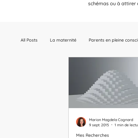
schémas ou à attirer d
All Posts
La maternité
Parents en pleine consc
Une approche centrée sur le coeur
Le corps 
Marion Magdela Cognard
9 sept. 2015
1 min de lect
Mes Recherches