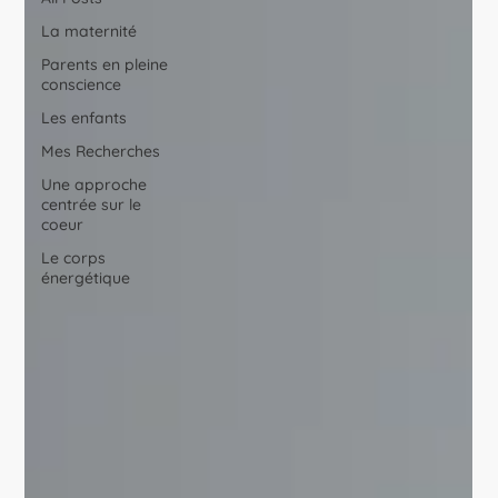
La maternité
Parents en pleine
conscience
Les enfants
Mes Recherches
Une approche
centrée sur le
coeur
Le corps
énergétique