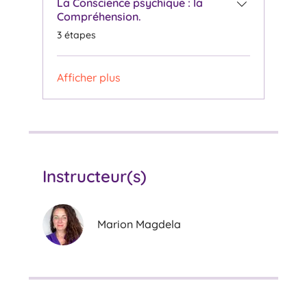
La Conscience psychique : la
Compréhension.
.
3 étapes
Afficher plus
Instructeur(s)
Marion Magdela