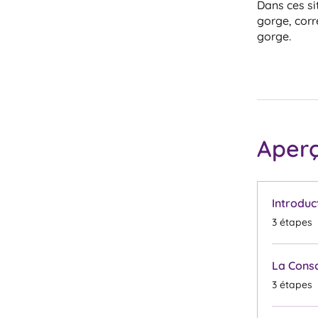
Dans ces si
gorge, corr
gorge.
Aper
Introduc
.
3 étapes
La Consc
.
3 étapes