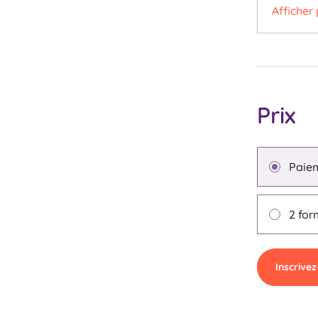
Afficher 
Prix
Paie
2 for
Inscrive