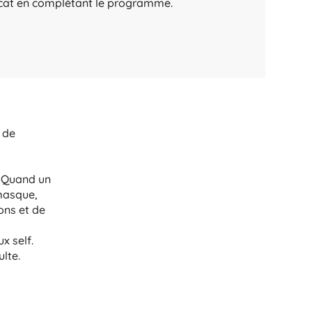
icat en complétant le programme.
 de
. Quand un
 masque,
ons et de
x self.
ulte.