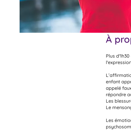
À pro
Plus d'1h30
l'expressio
L’affirmati
enfant appr
appelé faux
répondre au
Les blessure
Le mensonge
Les émotio
psychosomat