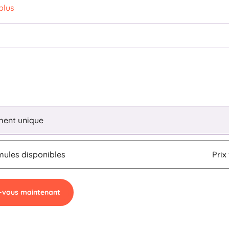
plus
ment unique
mules disponibles
Prix
z-vous maintenant